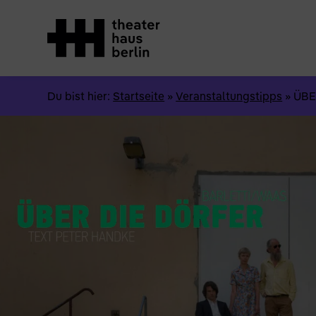
Du bist hier:
Startseite
»
Veranstaltungstipps
»
ÜBE