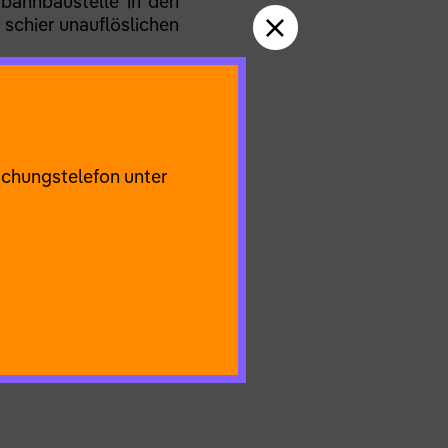
bahnbaustelle in den
 schier unauflöslichen
reiung – oder doch als
mkeit
entspinnen die
echt!“ sagt Handke, es
d zugleich Zeugin des
uchungstelefon unter
en Chor. Im Moment der
h, eine versöhnliche
as | Harald Wissler |