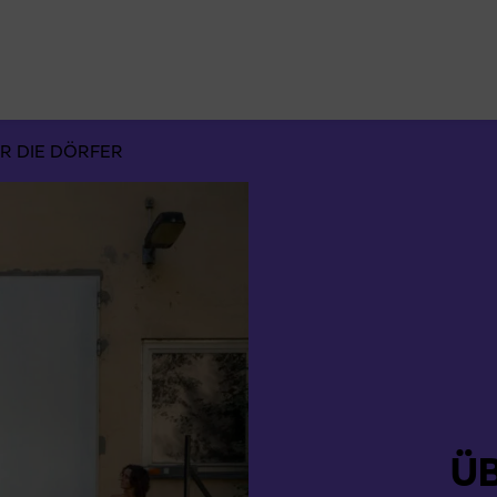
Suchen
nach:
R DIE DÖRFER
ÜB