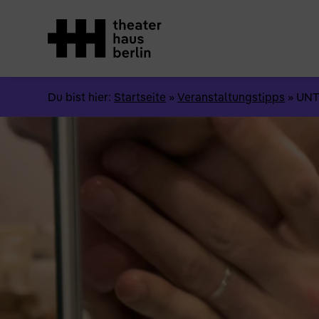
Du bist hier:
Startseite
»
Veranstaltungstipps
»
UNT