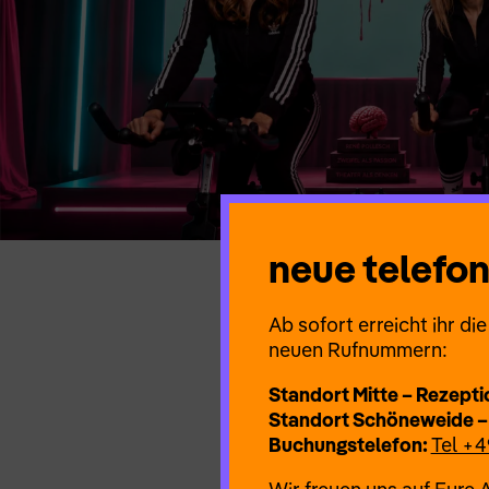
neue telef
Ab sofort erreicht ihr d
Eine Stimme fällt aus dem Zu
neuen Rufnummern:
verschlucken. „Urlaub auf Pol
Zusammenbruch und Rettungsfa
Standort Mitte – Rezepti
während langsam alles ausein
Standort Schöneweide –
Buchungstelefon:
Tel +4
Regie und Konzept
Dalida Do
Mit
Renée J. Stulz, Dalida Do