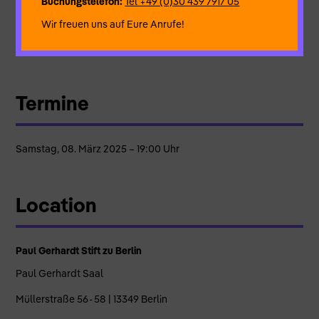
Buchungstelefon:
Tel +49 (0)30 439 7917 05
Begleitet wird die Lesung von Stefan Graser am Flügel.
Die Auswahl der Texte umfasst verschiedene Epochen und
Wir freuen uns auf Eure Anrufe!
Genres – von Annette von Droste-Hülshoff über Mascha
Kaléko bis hin zu Eva Strittmatter
Termine
Samstag, 08. März 2025 – 19:00 Uhr
Location
Paul Gerhardt Stift zu Berlin
Paul Gerhardt Saal
Müllerstraße 56 - 58 | 13349 Berlin