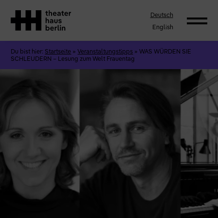
Deutsch
English
Du bist hier:
Startseite
»
Veranstaltungstipps
»
WAS WÜRDEN SIE
SCHLEUDERN – Lesung zum Welt Frauentag