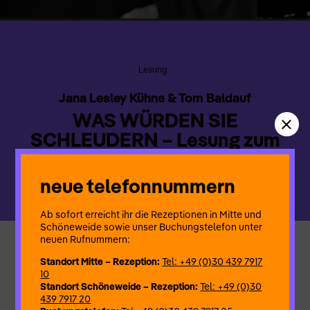
Lesung
Jana Lesley Kühne & Tom Baldauf
WAS WÜRDEN SIE
SCHLEUDERN – Lesung zum
Welt Frauentag
neue telefonnummern
Ab sofort erreicht ihr die Rezeptionen in Mitte und
Schöneweide sowie unser Buchungstelefon unter
neuen Rufnummern:
Unter dem Motto „Was würden Sie schleudern?“ werden von
Standort Mitte – Rezeption:
Tel: +49 (0)30 439 7917
Jana Lesley Kühne und Tom Baldauf Texte von Lyriker:innen
10
und Autor:innen präsentiert, die sich mit den Themen
Standort Schöneweide – Rezeption:
Tel: +49 (0)30
Hoffnung, Feuer, Gerechtigkeit, Tod, Liebe, Vergänglichkeit und
439 7917 20
Freundschaft auseinandersetzen.