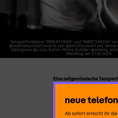
Tanzperformance "BREATHING" und "INBETWEEN" von 
@sophiekarlinschauerte von @poolhouseart mit Jenna B
Georgieva @ji.liva, Karlin, Minea Sundari @milena_sun
Wedding am 27.10.2023
Eine zeitgenössische Tanzpe
Willkommen Zuhause – Aber wo
riechst den vertrauten Geruch
neue telef
das: Zuhause? Ist es die Hand,
Großstadt trittst, oder der Ko
Ab sofort erreicht ihr d
Ist es ein Konzept oder ein Gef