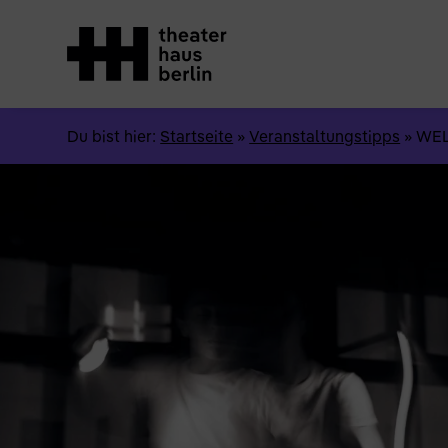
Du bist hier:
Startseite
»
Veranstaltungstipps
»
WE