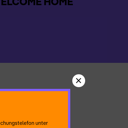
ELCOME HOME
um. Du
Oder wer ist
 der
 versinkst?
uchungstelefon unter