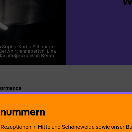
W
Sophie Karlin Schauerte
erlyn @jennaberlyn, Lina
dari im @kukumu in Berlin
rformance
 ist das: Zuhause? Du betrittst ein Haus, einen Vorra
 der alten Möbel, hörst den Mittagskaffe hochkochen. 
onnummern
 nach der du greifst, wenn du in die morgendliche Kälte
pf, den du an deinen Arm lehnst, wenn du in dich selbst
ie Rezeptionen in Mitte und Schöneweide sowie unser B
ühl – ist es real?