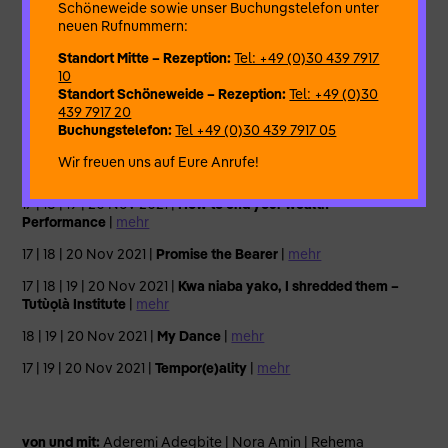
Schöneweide sowie unser Buchungstelefon unter
Das Projekt
White Money
ist auch ein Versuch, die Grenzen
neuen Rufnummern:
der Förderstrukturen auszudehnen und zu befragen. Die
Künstler:innen bestimmen selbst über die Aufteilung und
Standort Mitte – Rezeption:
Tel: +49 (0)30 439 7917
Verwendung der Projektgelder und über die Rolle von Flinn
10
Works als Produzent. Denn auch dieses Projekt ist mit weißem
Standort Schöneweide – Rezeption:
Tel: +49 (0)30
Geld finanziert.
439 7917 20
Buchungstelefon:
Tel +49 (0)30 439 7917 05
Einzelveranstaltungen:
Wir freuen uns auf Eure Anrufe!
19 Nov 2021 |
Artist Talk
|
mehr
17 | 18 | 19 | 20 Nov 2021 |
How to end your wealth –
Performance
|
mehr
17 | 18 | 20 Nov 2021 |
Promise the Bearer
|
mehr
17 | 18 | 19 | 20 Nov 2021 |
Kwa niaba yako, I shredded them –
Tutùọlà Institute
|
mehr
18 | 19 | 20 Nov 2021 |
My Dance
|
mehr
17 | 19 | 20 Nov 2021 |
Tempor(e)ality
|
mehr
von und mit:
Aderemi Adegbite | Nora Amin | Rehema