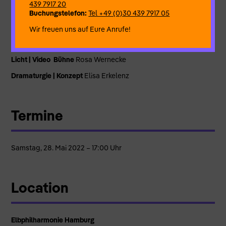
439 7917 20
Regie | Choreografie | Konzept:
Heinrich Horwitz
Buchungstelefon:
Tel +49 (0)30 439 7917 05
Komposition:
Zither Leopold Hurt
Wir freuen uns auf Eure Anrufe!
Bühne | Kostüm
Magdalena Emmerig
Licht | Video Bühne
Rosa Wernecke
Dramaturgie | Konzept
Elisa Erkelenz
Termine
Samstag, 28. Mai 2022 – 17:00 Uhr
Location
Elbphilharmonie Hamburg