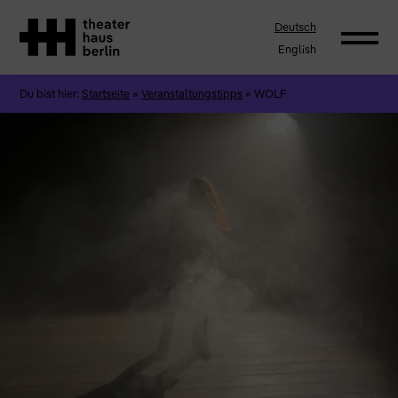
Deutsch
English
Du bist hier:
Startseite
»
Veranstaltungstipps
»
WOLF