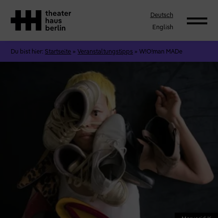
Deutsch
English
Du bist hier:
Startseite
»
Veranstaltungstipps
»
W!O!man MADe