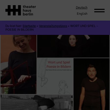
Deutsch
English
Du bist hier:
Startseite
»
Veranstaltungstipps
»
WORT UND SPIEL –
POESIE IN BILDERN