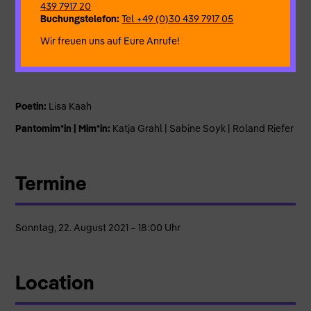
439 7917 20
Weise mit uns zu tun.
Buchungstelefon:
Tel +49 (0)30 439 7917 05
Freut Euch auf einen Abend voller Poesie in Wort und Spiel.
Wir freuen uns auf Eure Anrufe!
Poetin:
Lisa Kaah
Pantomim*in | Mim*in:
Katja Grahl | Sabine Soyk | Roland Riefer
Termine
Sonntag, 22. August 2021 – 18:00 Uhr
Location