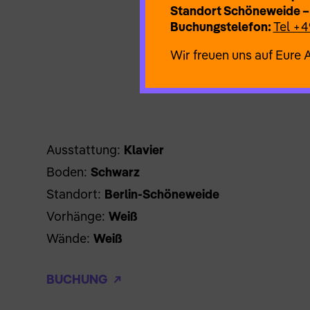
Standort Schöneweide –
Buchungstelefon:
Tel +4
Wir freuen uns auf Eure 
Ausstattung:
Klavier
Boden:
Schwarz
Standort:
Berlin-Schöneweide
Vorhänge:
Weiß
Wände:
Weiß
BUCHUNG