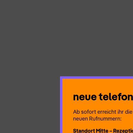
neue telef
Ab sofort erreicht ihr d
neuen Rufnummern:
Standort Mitte – Rezepti