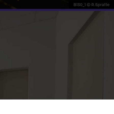
B130_1 © R.Spratte