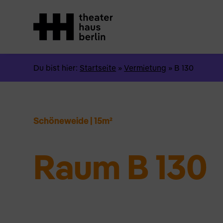
Du bist hier:
Startseite
»
Vermietung
»
B 130
Schöneweide
|
15m²
Raum B 130