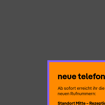
neue telef
Ab sofort erreicht ihr d
neuen Rufnummern:
Standort Mitte – Rezepti