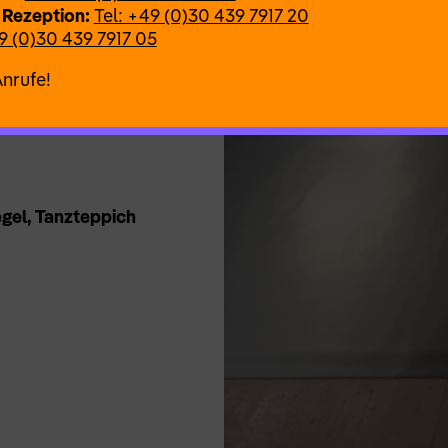
 Rezeption:
Tel: +49 (0)30 439 7917 20
9 (0)30 439 7917 05
Anrufe!
egel, Tanzteppich