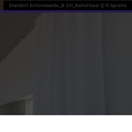
Standort Schöneweide_B 201_Ballettsaal © R.Spratte