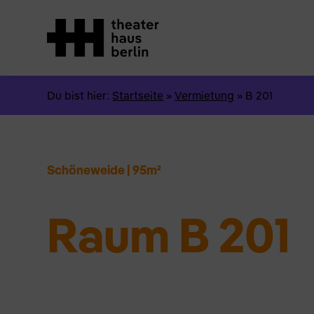
Du bist hier:
Startseite
»
Vermietung
»
B 201
Schöneweide
|
95m²
Raum B 201