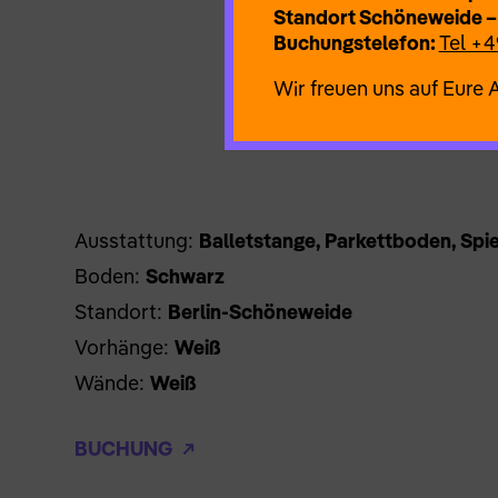
Standort Schöneweide –
Buchungstelefon:
Tel +4
Wir freuen uns auf Eure 
Ausstattung:
Balletstange, Parkettboden, Spi
Boden:
Schwarz
Standort:
Berlin-Schöneweide
Vorhänge:
Weiß
Wände:
Weiß
BUCHUNG